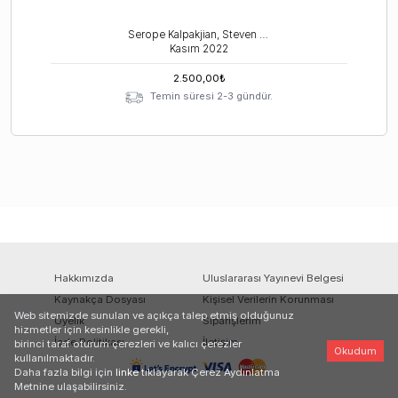
Serope Kalpakjian, Steven R. Schmid, Mustafa Bakkal
Kasım
2022
2.500,00
₺
Temin süresi 2-3 gündür.
Hakkımızda
Uluslararası Yayınevi Belgesi
Kaynakça Dosyası
Kişisel Verilerin Korunması
Web sitemizde sunulan ve açıkça talep etmiş olduğunuz
Üyelik
Siparişlerim
hizmetler için kesinlikle gerekli,
İade Politikası
İletişim
birinci taraf oturum çerezleri ve kalıcı çerezler
Okudum
kullanılmaktadır.
Daha fazla bilgi için
linke
tıklayarak Çerez Aydınlatma
Metnine ulaşabilirsiniz.