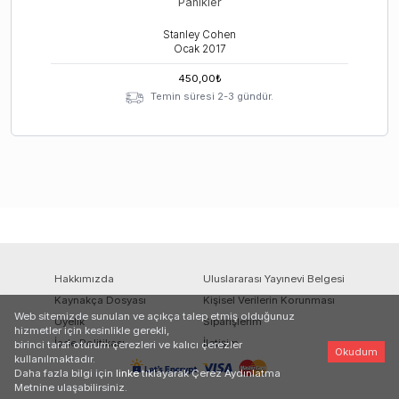
Panikler
Stanley Cohen
Ocak
2017
450,00
₺
Temin süresi 2-3 gündür.
Hakkımızda
Uluslararası Yayınevi Belgesi
Kaynakça Dosyası
Kişisel Verilerin Korunması
Web sitemizde sunulan ve açıkça talep etmiş olduğunuz
Üyelik
Siparişlerim
hizmetler için kesinlikle gerekli,
İade Politikası
İletişim
birinci taraf oturum çerezleri ve kalıcı çerezler
Okudum
kullanılmaktadır.
Daha fazla bilgi için
linke
tıklayarak Çerez Aydınlatma
Metnine ulaşabilirsiniz.