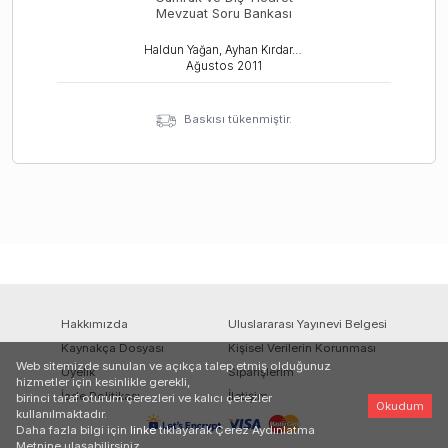
Mevzuat Soru Bankası
Haldun Yağan, Ayhan Kırdar, Coşkun Şenol
Ağustos
2011
Baskısı tükenmiştir.
Hakkımızda
Uluslararası Yayınevi Belgesi
Kaynakça Dosyası
Kişisel Verilerin Korunması
Web sitemizde sunulan ve açıkça talep etmiş olduğunuz
Üyelik
Siparişlerim
hizmetler için kesinlikle gerekli,
İade Politikası
İletişim
birinci taraf oturum çerezleri ve kalıcı çerezler
Okudum
kullanılmaktadır.
Daha fazla bilgi için
linke
tıklayarak Çerez Aydınlatma
Metnine ulaşabilirsiniz.