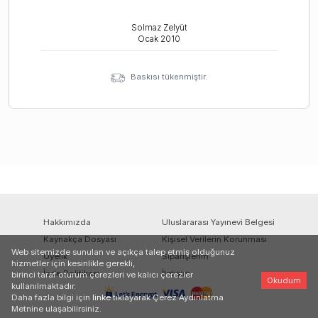
Solmaz Zelyüt
Ocak
2010
Baskısı tükenmiştir.
Hakkımızda
Uluslararası Yayınevi Belgesi
Kaynakça Dosyası
Kişisel Verilerin Korunması
Web sitemizde sunulan ve açıkça talep etmiş olduğunuz
Üyelik
Siparişlerim
hizmetler için kesinlikle gerekli,
İade Politikası
İletişim
birinci taraf oturum çerezleri ve kalıcı çerezler
Okudum
kullanılmaktadır.
Daha fazla bilgi için
linke
tıklayarak Çerez Aydınlatma
Metnine ulaşabilirsiniz.