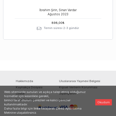
İbrahim Şirin, Sinan Vardar
Ağustos
2023
898,00
₺
Temin süresi 2-3 gündür.
Hakkımızda
Uluslararası Yayınevi Belgesi
Kaynakça Dosyası
Kişisel Verilerin Korunması
Web sitemizde sunulan ve açıkça talep etmiş olduğunuz
Üyelik
Siparişlerim
hizmetler için kesinlikle gerekli,
İade Politikası
İletişim
birinci taraf oturum çerezleri ve kalıcı çerezler
Okudum
kullanılmaktadır.
Daha fazla bilgi için
linke
tıklayarak Çerez Aydınlatma
Metnine ulaşabilirsiniz.