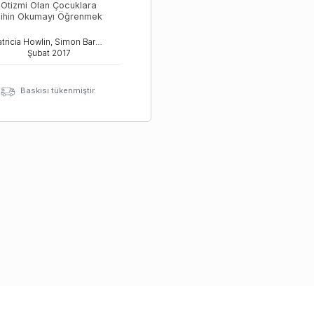
Otizmi Olan Çocuklara
ihin Okumayı Öğrenmek
Patricia Howlin, Simon Baron Cohen, Julie A. Hadwin
Şubat
2017
Baskısı tükenmiştir.