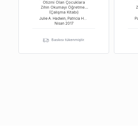
Otizmi Olan Çocuklara
Zihin Okumayı Öğretmek
Z
(Çalışma Kitabı)
Julie A. Hadwin, Patricia Howlin, Simon Baron Cohen
Nisan
2017
Baskısı tükenmiştir.