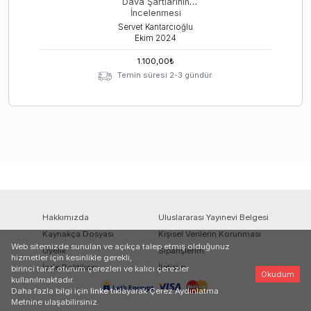
Dava Şartlarının
İncelenmesi
Servet Kantarcıoğlu
Ekim
2024
1.100,00
₺
Temin süresi 2-3 gündür.
Hakkımızda
Uluslararası Yayınevi Belgesi
Kaynakça Dosyası
Kişisel Verilerin Korunması
Web sitemizde sunulan ve açıkça talep etmiş olduğunuz
Üyelik
Siparişlerim
hizmetler için kesinlikle gerekli,
İade Politikası
İletişim
birinci taraf oturum çerezleri ve kalıcı çerezler
Okudum
kullanılmaktadır.
Daha fazla bilgi için
linke
tıklayarak Çerez Aydınlatma
Metnine ulaşabilirsiniz.