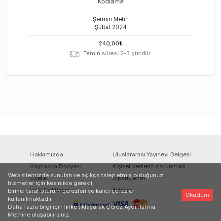
Kodlama
Şermin Metin
Şubat
2024
240,00
₺
Temin süresi 2-3 gündür.
Hakkımızda
Uluslararası Yayınevi Belgesi
Kaynakça Dosyası
Kişisel Verilerin Korunması
Web sitemizde sunulan ve açıkça talep etmiş olduğunuz
Üyelik
Siparişlerim
hizmetler için kesinlikle gerekli,
İade Politikası
İletişim
birinci taraf oturum çerezleri ve kalıcı çerezler
Okudum
kullanılmaktadır.
Daha fazla bilgi için
linke
tıklayarak Çerez Aydınlatma
Metnine ulaşabilirsiniz.