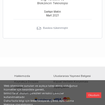
Blokzinciri Teknolojisi
Serkan Metin
Mart
2021
Baskısı tükenmiştir.
Hakkımızda
Uluslararası Yayınevi Belgesi
Kaynakça Dosyası
Kişisel Verilerin Korunması
Web sitemizde sunulan ve açıkça talep etmiş olduğunuz
Üyelik
Siparişlerim
hizmetler için kesinlikle gerekli,
İade Politikası
İletişim
birinci taraf oturum çerezleri ve kalıcı çerezler
Okudum
kullanılmaktadır.
Daha fazla bilgi için
linke
tıklayarak Çerez Aydınlatma
Metnine ulaşabilirsiniz.