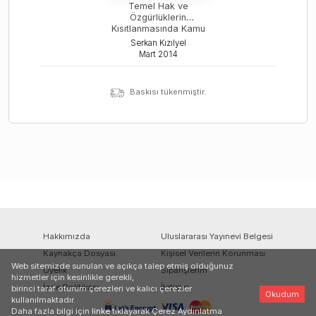
Temel Hak ve
Özgürlüklerin
Kısıtlanmasında Kamu
Güvenliği Ölçütü
Serkan Kızılyel
Mart
2014
Baskısı tükenmiştir.
Hakkımızda
Uluslararası Yayınevi Belgesi
Kaynakça Dosyası
Kişisel Verilerin Korunması
Web sitemizde sunulan ve açıkça talep etmiş olduğunuz
Üyelik
Siparişlerim
hizmetler için kesinlikle gerekli,
İade Politikası
İletişim
birinci taraf oturum çerezleri ve kalıcı çerezler
Okudum
kullanılmaktadır.
Daha fazla bilgi için
linke
tıklayarak Çerez Aydınlatma