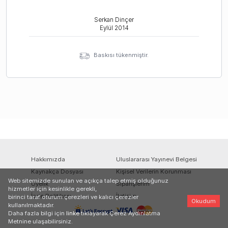
Serkan Dinçer
Eylül
2014
Baskısı tükenmiştir.
Hakkımızda
Uluslararası Yayınevi Belgesi
Kaynakça Dosyası
Kişisel Verilerin Korunması
Web sitemizde sunulan ve açıkça talep etmiş olduğunuz
Üyelik
Siparişlerim
hizmetler için kesinlikle gerekli,
İade Politikası
İletişim
birinci taraf oturum çerezleri ve kalıcı çerezler
Okudum
kullanılmaktadır.
Daha fazla bilgi için
linke
tıklayarak Çerez Aydınlatma
Metnine ulaşabilirsiniz.