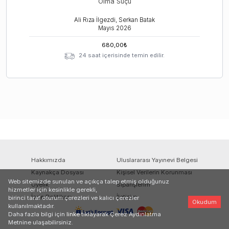
Olma Suçu
Ali Rıza İlgezdi, Serkan Batak
Mayıs
2026
680,00
₺
24 saat içerisinde temin edilir.
Hakkımızda
Uluslararası Yayınevi Belgesi
Kaynakça Dosyası
Kişisel Verilerin Korunması
Web sitemizde sunulan ve açıkça talep etmiş olduğunuz
Üyelik
Siparişlerim
hizmetler için kesinlikle gerekli,
İade Politikası
İletişim
birinci taraf oturum çerezleri ve kalıcı çerezler
Okudum
kullanılmaktadır.
Daha fazla bilgi için
linke
tıklayarak Çerez Aydınlatma
Metnine ulaşabilirsiniz.