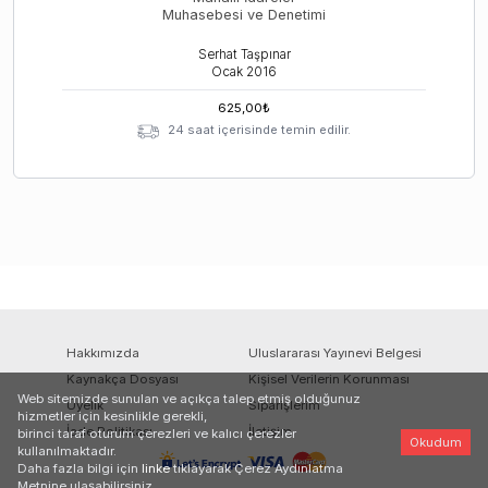
Muhasebesi ve Denetimi
Serhat Taşpınar
Ocak
2016
625,00
₺
24 saat içerisinde temin edilir.
Hakkımızda
Uluslararası Yayınevi Belgesi
Kaynakça Dosyası
Kişisel Verilerin Korunması
Web sitemizde sunulan ve açıkça talep etmiş olduğunuz
Üyelik
Siparişlerim
hizmetler için kesinlikle gerekli,
İade Politikası
İletişim
birinci taraf oturum çerezleri ve kalıcı çerezler
Okudum
kullanılmaktadır.
Daha fazla bilgi için
linke
tıklayarak Çerez Aydınlatma
Metnine ulaşabilirsiniz.