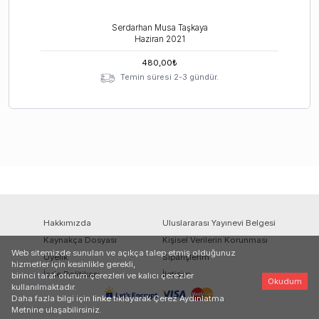
Serdarhan Musa Taşkaya
Haziran
2021
480,00
₺
Temin süresi 2-3 gündür.
Hakkımızda
Uluslararası Yayınevi Belgesi
Kaynakça Dosyası
Kişisel Verilerin Korunması
Web sitemizde sunulan ve açıkça talep etmiş olduğunuz
Üyelik
Siparişlerim
hizmetler için kesinlikle gerekli,
İade Politikası
İletişim
birinci taraf oturum çerezleri ve kalıcı çerezler
Okudum
kullanılmaktadır.
Daha fazla bilgi için
linke
tıklayarak Çerez Aydınlatma
Metnine ulaşabilirsiniz.