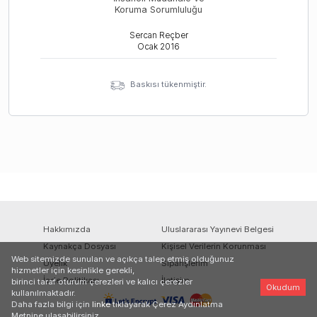
Koruma Sorumluluğu
Sercan Reçber
Ocak
2016
Baskısı tükenmiştir.
Hakkımızda
Uluslararası Yayınevi Belgesi
Kaynakça Dosyası
Kişisel Verilerin Korunması
Web sitemizde sunulan ve açıkça talep etmiş olduğunuz
Üyelik
Siparişlerim
hizmetler için kesinlikle gerekli,
İade Politikası
İletişim
birinci taraf oturum çerezleri ve kalıcı çerezler
Okudum
kullanılmaktadır.
Daha fazla bilgi için
linke
tıklayarak Çerez Aydınlatma
Metnine ulaşabilirsiniz.