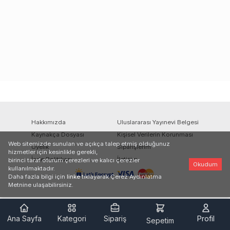
Hakkımızda
Uluslararası Yayınevi Belgesi
Kaynakça Dosyası
Kişisel Verilerin Korunması
Web sitemizde sunulan ve açıkça talep etmiş olduğunuz
Üyelik
Siparişlerim
hizmetler için kesinlikle gerekli,
İade Politikası
İletişim
birinci taraf oturum çerezleri ve kalıcı çerezler
Okudum
kullanılmaktadır.
Daha fazla bilgi için
linke
tıklayarak Çerez Aydınlatma
Metnine ulaşabilirsiniz.
Ana Sayfa
Kategori
Sipariş
Profil
Sepetim