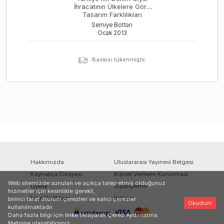
İhracatının Ülkelere Göre
Tasarım Farklılıkları
Semiye Bottan
Ocak
2013
Baskısı tükenmiştir.
Hakkımızda
Uluslararası Yayınevi Belgesi
Kaynakça Dosyası
Kişisel Verilerin Korunması
Web sitemizde sunulan ve açıkça talep etmiş olduğunuz
Üyelik
Siparişlerim
hizmetler için kesinlikle gerekli,
İade Politikası
İletişim
birinci taraf oturum çerezleri ve kalıcı çerezler
Okudum
kullanılmaktadır.
Daha fazla bilgi için
linke
tıklayarak Çerez Aydınlatma
Metnine ulaşabilirsiniz.