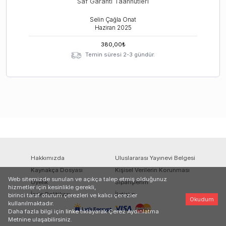
Saf Garanti Taahhütleri
Selin Çağla Onat
Haziran
2025
380,00
₺
Temin süresi 2-3 gündür.
Hakkımızda
Uluslararası Yayınevi Belgesi
Kaynakça Dosyası
Kişisel Verilerin Korunması
Web sitemizde sunulan ve açıkça talep etmiş olduğunuz
Üyelik
Siparişlerim
hizmetler için kesinlikle gerekli,
İade Politikası
İletişim
birinci taraf oturum çerezleri ve kalıcı çerezler
Okudum
kullanılmaktadır.
Daha fazla bilgi için
linke
tıklayarak Çerez Aydınlatma
Metnine ulaşabilirsiniz.