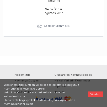
Tasarımı
Selda Önder
Ağustos
2017
Baskısı tükenmiştir.
Hakkımızda
Uluslararası Yayınevi Belgesi
Kaynakça Dosyası
Kişisel Verilerin Korunması
Web sitemizde sunulan ve açıkça talep etmiş olduğunuz
Üyelik
Siparişlerim
hizmetler için kesinlikle gerekli,
İade Politikası
İletişim
birinci taraf oturum çerezleri ve kalıcı çerezler
Okudum
kullanılmaktadır.
Daha fazla bilgi için
linke
tıklayarak Çerez Aydınlatma
Metnine ulaşabilirsiniz.