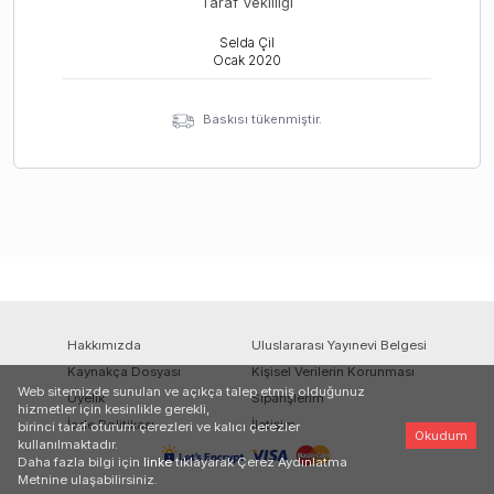
Taraf Vekilliği
Selda Çil
Ocak
2020
Baskısı tükenmiştir.
Hakkımızda
Uluslararası Yayınevi Belgesi
Kaynakça Dosyası
Kişisel Verilerin Korunması
Web sitemizde sunulan ve açıkça talep etmiş olduğunuz
Üyelik
Siparişlerim
hizmetler için kesinlikle gerekli,
İade Politikası
İletişim
birinci taraf oturum çerezleri ve kalıcı çerezler
Okudum
kullanılmaktadır.
Daha fazla bilgi için
linke
tıklayarak Çerez Aydınlatma
Metnine ulaşabilirsiniz.