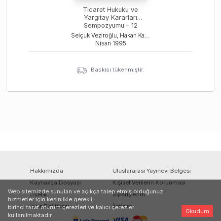
Ticaret Hukuku ve
Yargıtay Kararları
Sempozyumu – 12
Selçuk Veziroğlu, Hakan Karan
Nisan
1995
Baskısı tükenmiştir.
Hakkımızda
Uluslararası Yayınevi Belgesi
Kaynakça Dosyası
Kişisel Verilerin Korunması
Web sitemizde sunulan ve açıkça talep etmiş olduğunuz
Üyelik
Siparişlerim
hizmetler için kesinlikle gerekli,
İade Politikası
İletişim
birinci taraf oturum çerezleri ve kalıcı çerezler
Okudum
kullanılmaktadır.