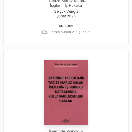
Tacize Maruz Kalan
İşçilerin İş Hukuku
Kapsamında
Selçuk Cengiz
Kullanabilecekleri Haklar
Şubat
2026
400,00
₺
Temin süresi 2-3 gündür.
İşyerinde Psikolojik