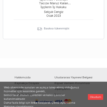
Tacize Maruz Kalan
İşçilerin İş Hukuku
Kapsamında
Selçuk Cengiz
Kullanabilecekleri Haklar
Ocak
2023
Baskısı tükenmiştir.
Hakkımızda
Uluslararası Yayınevi Belgesi
Kaynakça Dosyası
Kişisel Verilerin Korunması
Web sitemizde sunulan ve açıkça talep etmiş olduğunuz
Üyelik
Siparişlerim
hizmetler için kesinlikle gerekli,
İade Politikası
İletişim
birinci taraf oturum çerezleri ve kalıcı çerezler
Okudum
kullanılmaktadır.
Daha fazla bilgi için
linke
tıklayarak Çerez Aydınlatma
Metnine ulaşabilirsiniz.