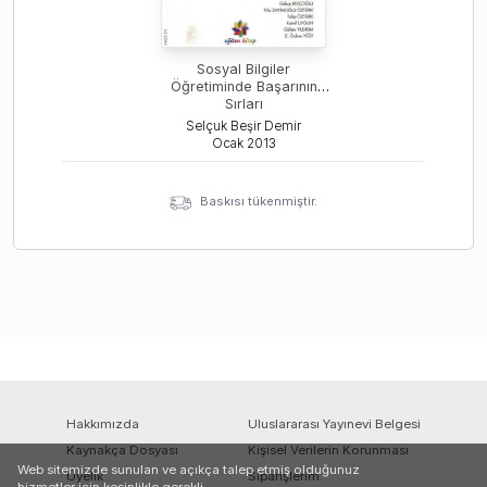
Sosyal Bilgiler
Öğretiminde Başarının
Sırları
Selçuk Beşir Demir
Ocak
2013
Baskısı tükenmiştir.
Hakkımızda
Uluslararası Yayınevi Belgesi
Kaynakça Dosyası
Kişisel Verilerin Korunması
Web sitemizde sunulan ve açıkça talep etmiş olduğunuz
Üyelik
Siparişlerim