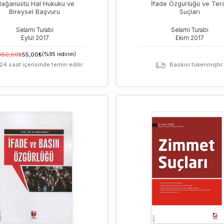
lağanüstü Hal Hukuku ve
İfade Özgürlüğü ve Ter
Bireysel Başvuru
Suçları
Selami Turabi
Selami Turabi
Eylül
2017
Ekim
2017
050,00
₺
55,00
₺
(%
95
indirim)
24 saat içerisinde temin edilir.
Baskısı tükenmiştir.