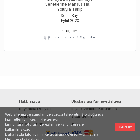
Senetlerine Mahsus Haciz
Yoluyla Takip
Sedat Kaya
Eylül
2020
530,00
₺
Temin süresi 2-3 gündür.
Hakkımızda
Uluslararası Yayınevi Belgesi
Kaynakça Dosyası
Kişisel Verilerin Korunması
Web sitemizde sunulan ve açıkça talep etmiş olduğunuz
Üyelik
Siparişlerim
hizmetler için kesinlikle gerekli,
İade Politikası
İletişim
birinci taraf oturum çerezleri ve kalıcı çerezler
Okudum
kullanılmaktadır.
Daha fazla bilgi için
linke
tıklayarak Çerez Aydınlatma
Metnine ulaşabilirsiniz.