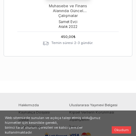
Muhasebe ve Finans
Alanında Güncel
Çalışmalar
Samet Evci
Aralık
2022
450,00
₺
Temin süresi 2-3 gündür.
Hakkımızda
Uluslararası Yayınevi Belgesi
Kaynakça Dosyası
Kişisel Verilerin Korunması
Web sitemizde sunulan ve açıkça talep etmiş olduğunuz
Üyelik
Siparişlerim
hizmetler için kesinlikle gerekli,
İade Politikası
İletişim
birinci taraf oturum çerezleri ve kalıcı çerezler
Okudum
kullanılmaktadır.