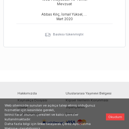
Mevzuat
Abbas Kılıç, İsmail Yüksel, Salim Işık
Mart
2020
Baskısı tükenmiştir.
Hakkımızda
Uluslararası Yayınevi Belgesi
Kaynakça Dosyası
Kişisel Verilerin Korunması
Web sitemizde sunulan ve açıkça talep etmiş olduğunuz
Üyelik
Siparişlerim
hizmetler için kesinlikle gerekli,
İade Politikası
İletişim
birinci taraf oturum çerezleri ve kalıcı çerezler
Okudum
kullanılmaktadır.
Daha fazla bilgi için
linke
tıklayarak Çerez Aydınlatma
Metnine ulaşabilirsiniz.