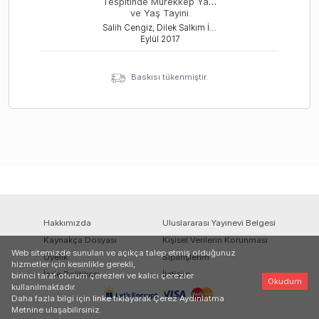
Tespitinde Mürekkep Yapı
ve Yaş Tayini
Salih Cengiz, Dilek Salkım İşlek, Esra İşat
Eylül
2017
Baskısı tükenmiştir.
Hakkımızda
Uluslararası Yayınevi Belgesi
Kaynakça Dosyası
Kişisel Verilerin Korunması
Web sitemizde sunulan ve açıkça talep etmiş olduğunuz
Üyelik
Siparişlerim
hizmetler için kesinlikle gerekli,
İade Politikası
İletişim
birinci taraf oturum çerezleri ve kalıcı çerezler
Okudum
kullanılmaktadır.
Daha fazla bilgi için
linke
tıklayarak Çerez Aydınlatma
Metnine ulaşabilirsiniz.