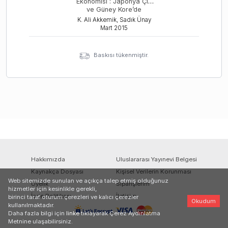
Ekonomisi : Japonya Çin
ve Güney Kore’de
Kalkınma Siyaset ve
K. Ali Akkemik, Sadık Ünay
Jeostrateji
Mart
2015
Baskısı tükenmiştir.
Hakkımızda
Uluslararası Yayınevi Belgesi
Kaynakça Dosyası
Kişisel Verilerin Korunması
Web sitemizde sunulan ve açıkça talep etmiş olduğunuz
Üyelik
Siparişlerim
hizmetler için kesinlikle gerekli,
İade Politikası
İletişim
birinci taraf oturum çerezleri ve kalıcı çerezler
Okudum
kullanılmaktadır.
Daha fazla bilgi için
linke
tıklayarak Çerez Aydınlatma
Metnine ulaşabilirsiniz.