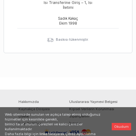
Isı Transferine Giriş – 1, Isı
İletimi
Sadık Kakaç
Ekim
1998
Baskısı tükenmiştir.
Hakkımızda
Uluslararası Yayınevi Belgesi
Kaynakça Dosyası
Kişisel Verilerin Korunması
Web sitemizde sunulan ve açıkça talep etmiş olduğunuz
Üyelik
Siparişlerim
hizmetler için kesinlikle gerekli,
İade Politikası
İletişim
birinci taraf oturum çerezleri ve kalıcı çerezler
Okudum
kullanılmaktadır.
Daha fazla bilgi için
linke
tıklayarak Çerez Aydınlatma