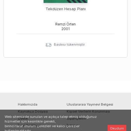
Tekdüzen Hesap Planı
Remzi Örten
2001
Baskısı tükenmiştir.
Hakkımızda
Uluslararası Yayınevi Belgesi
Kaynakça Dosyası
Kişisel Verilerin Korunması
Web sitemizde sunulan ve açıkça talep etmiş olduğunuz
Üyelik
Siparişlerim
hizmetler için kesinlikle gerekli,
İade Politikası
İletişim
birinci taraf oturum çerezleri ve kalıcı çerezler
Okudum
kullanılmaktadır.