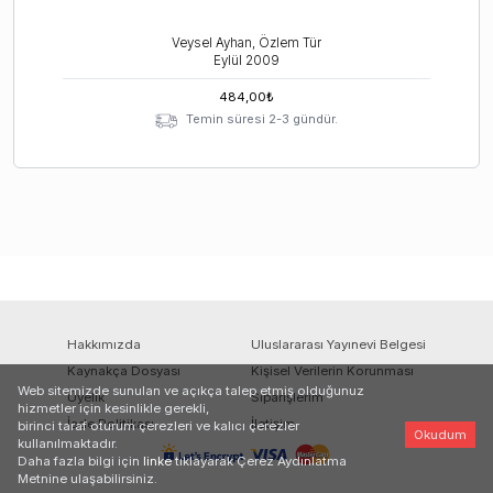
Veysel Ayhan, Özlem Tür
Eylül
2009
484,00
₺
Temin süresi 2-3 gündür.
Hakkımızda
Uluslararası Yayınevi Belgesi
Kaynakça Dosyası
Kişisel Verilerin Korunması
Web sitemizde sunulan ve açıkça talep etmiş olduğunuz
Üyelik
Siparişlerim
hizmetler için kesinlikle gerekli,
İade Politikası
İletişim
birinci taraf oturum çerezleri ve kalıcı çerezler
Okudum
kullanılmaktadır.
Daha fazla bilgi için
linke
tıklayarak Çerez Aydınlatma
Metnine ulaşabilirsiniz.