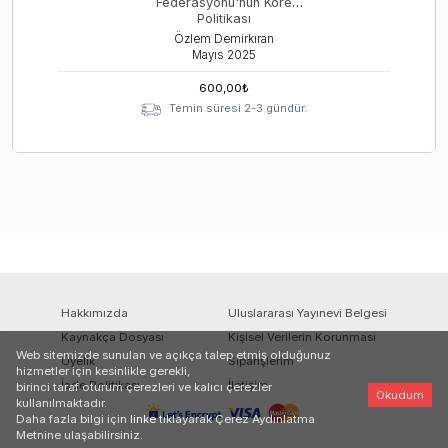
Federasyonu'nun Kore
Politikası
Özlem Demirkıran
Mayıs
2025
600,00
₺
Temin süresi 2-3 gündür.
Hakkımızda
Uluslararası Yayınevi Belgesi
Kaynakça Dosyası
Kişisel Verilerin Korunması
Web sitemizde sunulan ve açıkça talep etmiş olduğunuz
Üyelik
Siparişlerim
hizmetler için kesinlikle gerekli,
İade Politikası
İletişim
birinci taraf oturum çerezleri ve kalıcı çerezler
Okudum
kullanılmaktadır.
Daha fazla bilgi için
linke
tıklayarak Çerez Aydınlatma
Metnine ulaşabilirsiniz.