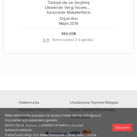
Türkiye'de ve Seçilmiş
Ülkelerde Vergi İnceleme
Sürecinde Mükelleflerin
Hak ve Ödevleri
Orçun Avcı
Mayıs
2019
380,00
₺
Temin süresi 2-3 gündür.
Hakkımızda
Uluslararası Yayınevi Belgesi
Kaynakça Dosyası
Kişisel Verilerin Korunması
Web sitemizde sunulan ve açıkça talep etmiş olduğunuz
Üyelik
Siparişlerim
hizmetler için kesinlikle gerekli,
İade Politikası
İletişim
birinci taraf oturum çerezleri ve kalıcı çerezler
Okudum
kullanılmaktadır.
Daha fazla bilgi için
linke
tıklayarak Çerez Aydınlatma