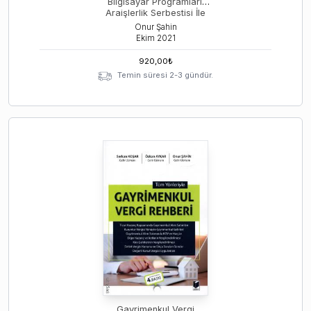
Bilgisayar Programları:
Araişlerlik Serbestisi İle
Özgür Ve Açık Kaynak
Onur Şahin
Kodlu Programlar
Ekim
2021
920,00
₺
Temin süresi 2-3 gündür.
Gayrimenkul Vergi