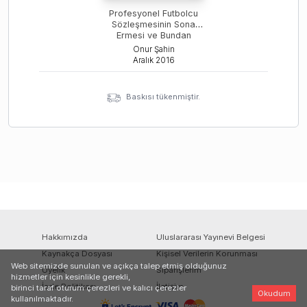
Profesyonel Futbolcu
Sözleşmesinin Sona
Ermesi ve Bundan
Kaynaklanan
Onur Şahin
Uyuşmazlıkların Sportif
Aralık
2016
Yargı Yoluyla Çözümü
Baskısı tükenmiştir.
Hakkımızda
Uluslararası Yayınevi Belgesi
Kaynakça Dosyası
Kişisel Verilerin Korunması
Web sitemizde sunulan ve açıkça talep etmiş olduğunuz
Üyelik
Siparişlerim
hizmetler için kesinlikle gerekli,
İade Politikası
İletişim
birinci taraf oturum çerezleri ve kalıcı çerezler
Okudum
kullanılmaktadır.