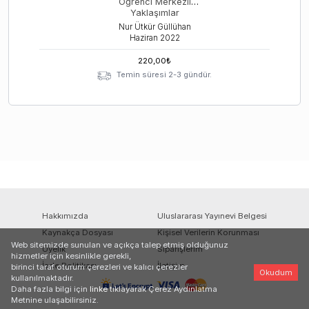
Öğrenci Merkezli
Yaklaşımlar
Nur Ütkür Güllühan
Haziran
2022
220,00
₺
Temin süresi 2-3 gündür.
Hakkımızda
Uluslararası Yayınevi Belgesi
Kaynakça Dosyası
Kişisel Verilerin Korunması
Web sitemizde sunulan ve açıkça talep etmiş olduğunuz
Üyelik
Siparişlerim
hizmetler için kesinlikle gerekli,
İade Politikası
İletişim
birinci taraf oturum çerezleri ve kalıcı çerezler
Okudum
kullanılmaktadır.
Daha fazla bilgi için
linke
tıklayarak Çerez Aydınlatma
Metnine ulaşabilirsiniz.