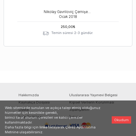
Nikolay Gavriloviç Çernişevski
Ocak
2018
250,00
₺
Temin süresi 2-3 gündür.
Hakkımızda
Uluslararası Yayınevi Belgesi
Kaynakça Dosyası
Kişisel Verilerin Korunması
Web sitemizde sunulan ve açıkça talep etmiş olduğunuz
Üyelik
Siparişlerim
hizmetler için kesinlikle gerekli,
İade Politikası
İletişim
birinci taraf oturum çerezleri ve kalıcı çerezler
Okudum
kullanılmaktadır.
Daha fazla bilgi için
linke
tıklayarak Çerez Aydınlatma
Metnine ulaşabilirsiniz.