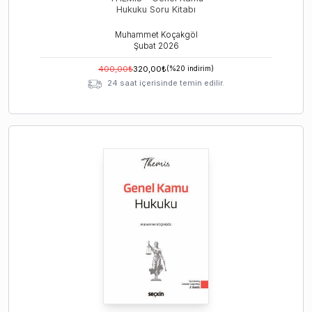
Hukuku Soru Kitabı
Muhammet Koçakgöl
Şubat
2026
400,00
₺
320,00
₺
(%
20
indirim)
24 saat içerisinde temin edilir.