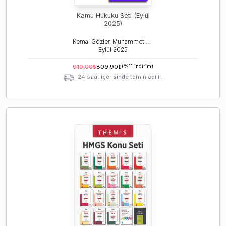
Kamu Hukuku Seti (Eylül
2025)
Kemal Gözler, Muhammet Koçakgöl
Eylül
2025
910,00
₺
809,90
₺
(%
11
indirim)
24 saat içerisinde temin edilir.