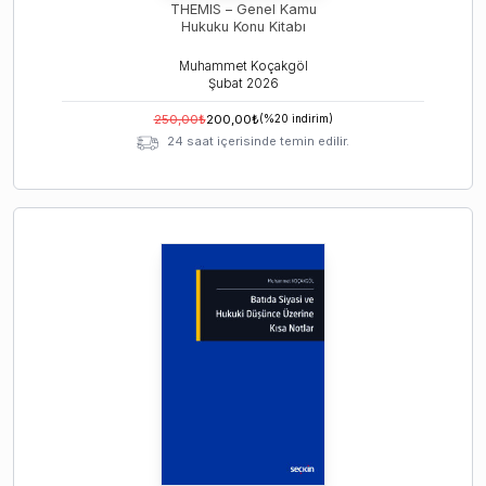
THEMIS – Genel Kamu
Hukuku Konu Kitabı
Muhammet Koçakgöl
Şubat
2026
250,00
₺
200,00
₺
(%
20
indirim)
24 saat içerisinde temin edilir.