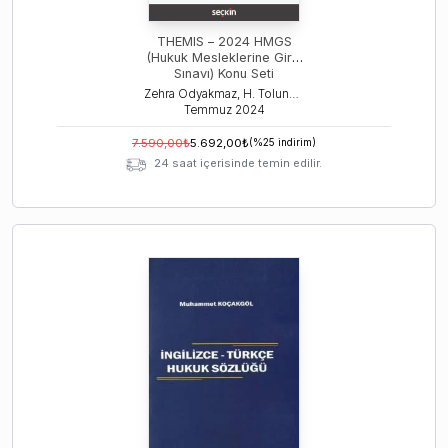
THEMIS – 2024 HMGS
(Hukuk Mesleklerine Giriş
Sınavı) Konu Seti
(Temmuz 2024)
Zehra Odyakmaz, H. Tolunay Ozanemre Yayla, Tamer Bozku
Temmuz
2024
7.590,00
₺
5.692,00
₺
(%
25
indirim)
24 saat içerisinde temin edilir.