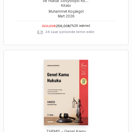
ve Hukuk Sosyolojisi Konu
Kitabı
Muhammet Koçakgöl
Mart
2026
320,00
₺
256,00
₺
(%
20
indirim)
24 saat içerisinde temin edilir.
THEMIS – Genel Kamu