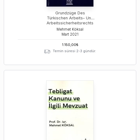
Grundzüge Des
Türkischen Arbeits– Und
Arbeitssicherheitsrechts
Mit Der Übersetzung Des
Mehmet Köksal
Türkischen
Mart
2021
Arbeitsgesetzes
1.150,00
₺
Temin süresi 2-3 gündür.