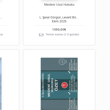
Medeni Usul Hukuku
L. Şanal Görgün, Levent Börü, Mehmet Kodakoğlu
L. Şanal Görgün, Levent Börü, Mehmet Kodakoğlu
Ekim
2025
1.550,00
₺
ür.
Temin süresi 2-3 gündür.