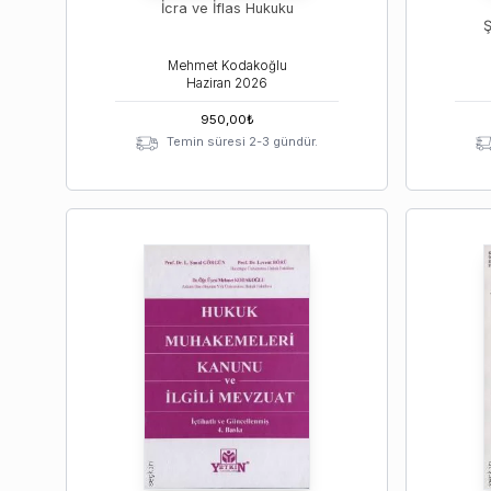
İcra ve İflas Hukuku
Ş
Mehmet Kodakoğlu
Haziran
2026
950,00
₺
Temin süresi 2-3 gündür.