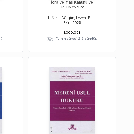
İcra ve İflâs Kanunu ve
İlgili Mevzuat
L. Şanal Görgün, Levent Börü, Mehmet Kodakoğlu
L. Şanal Görgün, Levent Börü, Mehmet Kodakoğlu
Ekim
2025
1.000,00
₺
ür.
Temin süresi 2-3 gündür.