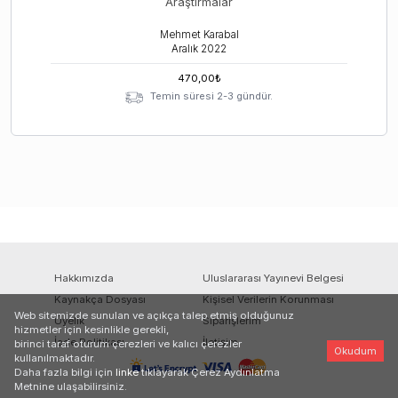
Araştırmalar
Mehmet Karabal
Aralık
2022
470,00
₺
Temin süresi 2-3 gündür.
Hakkımızda
Uluslararası Yayınevi Belgesi
Kaynakça Dosyası
Kişisel Verilerin Korunması
Web sitemizde sunulan ve açıkça talep etmiş olduğunuz
Üyelik
Siparişlerim
hizmetler için kesinlikle gerekli,
İade Politikası
İletişim
birinci taraf oturum çerezleri ve kalıcı çerezler
Okudum
kullanılmaktadır.
Daha fazla bilgi için
linke
tıklayarak Çerez Aydınlatma
Metnine ulaşabilirsiniz.