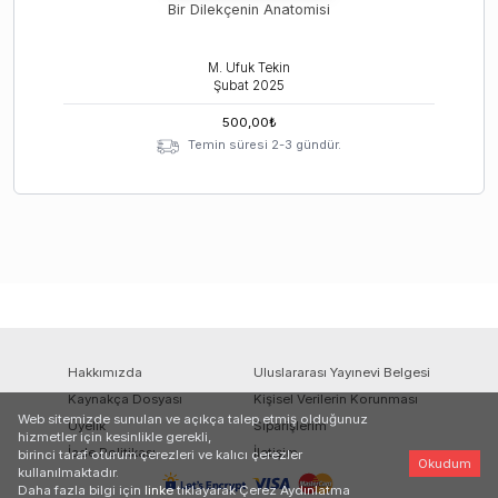
Bir Dilekçenin Anatomisi
M. Ufuk Tekin
Şubat
2025
500,00
₺
Temin süresi 2-3 gündür.
Hakkımızda
Uluslararası Yayınevi Belgesi
Kaynakça Dosyası
Kişisel Verilerin Korunması
Web sitemizde sunulan ve açıkça talep etmiş olduğunuz
Üyelik
Siparişlerim
hizmetler için kesinlikle gerekli,
İade Politikası
İletişim
birinci taraf oturum çerezleri ve kalıcı çerezler
Okudum
kullanılmaktadır.
Daha fazla bilgi için
linke
tıklayarak Çerez Aydınlatma