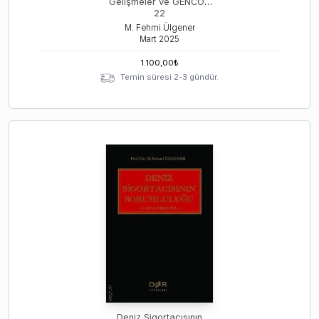
Gelişmeler ve GENCON
22
M. Fehmi Ülgener
Mart
2025
1.100,00
₺
Temin süresi 2-3 gündür.
Deniz Sigortacısının