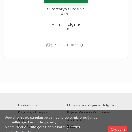
Sürastarya Süresi ve
Ücreti
M. Fehmi Ülgener
1993
Baskısı tükenmiştir.
Hakkımızda
Uluslararası Yayınevi Belgesi
Kaynakça Dosyası
Kişisel Verilerin Korunması
Web sitemizde sunulan ve açıkça talep etmiş olduğunuz
Üyelik
Siparişlerim
hizmetler için kesinlikle gerekli,
İade Politikası
İletişim
birinci taraf oturum çerezleri ve kalıcı çerezler
Okudum
kullanılmaktadır.