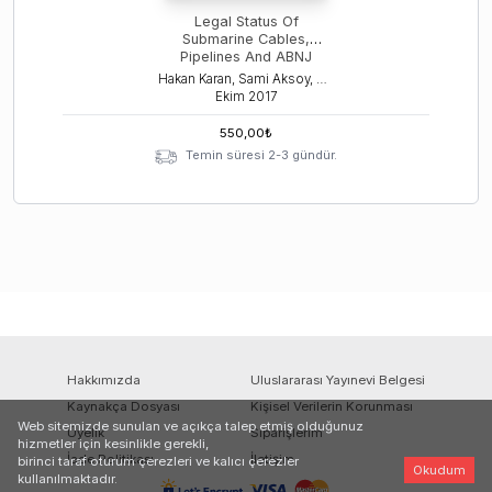
Legal Status Of
Submarine Cables,
Pipelines And ABNJ
Hakan Karan, Sami Aksoy, Kübra Var Türk
Ekim
2017
550,00
₺
Temin süresi 2-3 gündür.
Hakkımızda
Uluslararası Yayınevi Belgesi
Kaynakça Dosyası
Kişisel Verilerin Korunması
Web sitemizde sunulan ve açıkça talep etmiş olduğunuz
Üyelik
Siparişlerim
hizmetler için kesinlikle gerekli,
İade Politikası
İletişim
birinci taraf oturum çerezleri ve kalıcı çerezler
Okudum
kullanılmaktadır.