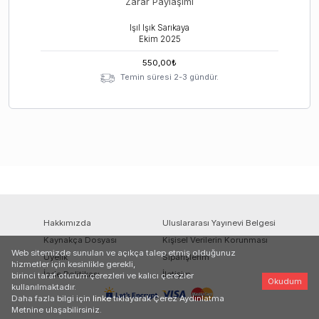
Zarar Paylaşımı
Işıl Işık Sarıkaya
Ekim
2025
550,00
₺
Temin süresi 2-3 gündür.
Hakkımızda
Uluslararası Yayınevi Belgesi
Kaynakça Dosyası
Kişisel Verilerin Korunması
Web sitemizde sunulan ve açıkça talep etmiş olduğunuz
Üyelik
Siparişlerim
hizmetler için kesinlikle gerekli,
İade Politikası
İletişim
birinci taraf oturum çerezleri ve kalıcı çerezler
Okudum
kullanılmaktadır.
Daha fazla bilgi için
linke
tıklayarak Çerez Aydınlatma
Metnine ulaşabilirsiniz.