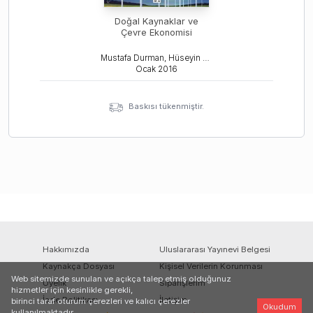
Doğal Kaynaklar ve
Çevre Ekonomisi
Mustafa Durman, Hüseyin Önder
Ocak
2016
Baskısı tükenmiştir.
Hakkımızda
Uluslararası Yayınevi Belgesi
Kaynakça Dosyası
Kişisel Verilerin Korunması
Web sitemizde sunulan ve açıkça talep etmiş olduğunuz
Üyelik
Siparişlerim
hizmetler için kesinlikle gerekli,
İade Politikası
İletişim
birinci taraf oturum çerezleri ve kalıcı çerezler
Okudum
kullanılmaktadır.