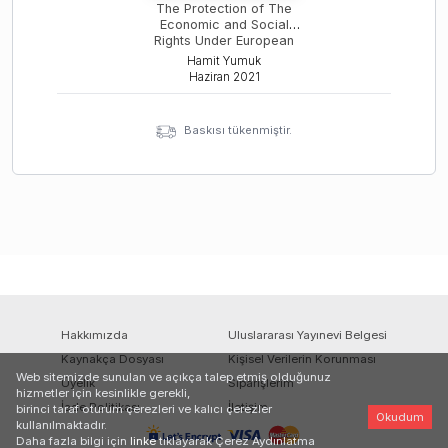
The Protection of The
Economic and Social
Rights Under European
Convention Human Right
Hamit Yumuk
Through The Indivisibility
Haziran
2021
of Human Rights and
Interpretation of The
Convention
Baskısı tükenmiştir.
Hakkımızda
Uluslararası Yayınevi Belgesi
Kaynakça Dosyası
Kişisel Verilerin Korunması
Web sitemizde sunulan ve açıkça talep etmiş olduğunuz
Üyelik
Siparişlerim
hizmetler için kesinlikle gerekli,
İade Politikası
İletişim
birinci taraf oturum çerezleri ve kalıcı çerezler
Okudum
kullanılmaktadır.
Daha fazla bilgi için
linke
tıklayarak Çerez Aydınlatma