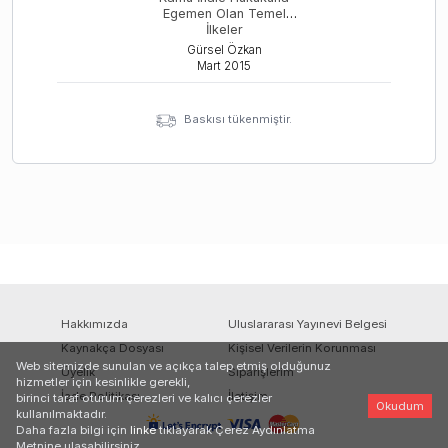
Egemen Olan Temel
İlkeler
Gürsel Özkan
Mart
2015
Baskısı tükenmiştir.
Hakkımızda
Uluslararası Yayınevi Belgesi
Kaynakça Dosyası
Kişisel Verilerin Korunması
Web sitemizde sunulan ve açıkça talep etmiş olduğunuz
Üyelik
Siparişlerim
hizmetler için kesinlikle gerekli,
İade Politikası
İletişim
birinci taraf oturum çerezleri ve kalıcı çerezler
Okudum
kullanılmaktadır.
Daha fazla bilgi için
linke
tıklayarak Çerez Aydınlatma
Metnine ulaşabilirsiniz.