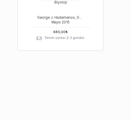
Biyoloji
George J. Hademenos, George H. Fried
Mayıs
2015
680,00
₺
Temin süresi 2-3 gündür.