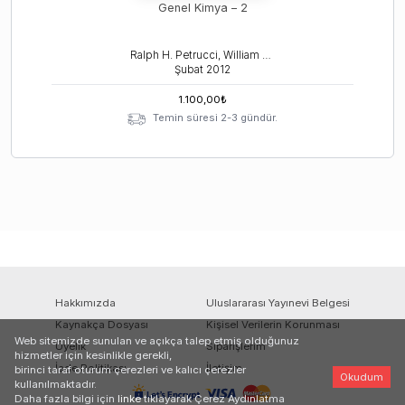
Genel Kimya – 2
Ralph H. Petrucci, William S. Harwood, F. Geoffrey Her
Şubat
2012
1.100,00
₺
Temin süresi 2-3 gündür.
Hakkımızda
Uluslararası Yayınevi Belgesi
Kaynakça Dosyası
Kişisel Verilerin Korunması
Web sitemizde sunulan ve açıkça talep etmiş olduğunuz
Üyelik
Siparişlerim
hizmetler için kesinlikle gerekli,
İade Politikası
İletişim
birinci taraf oturum çerezleri ve kalıcı çerezler
Okudum
kullanılmaktadır.
Daha fazla bilgi için
linke
tıklayarak Çerez Aydınlatma